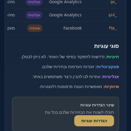
Google Analytics
מזהה מש
אנליטית
_ga
Google Analytics
מזהה מש
אנליטית
_gid
Facebook
מעקב פר
שיווקית
_fbp
סוגי עוגיות
חיוניות:
נדרשות לתפקוד בסיסי של האתר. לא ניתן לבטלן.
פונקציונליות:
זוכרות העדפות ובחירות שלכם.
אנליטיות:
עוזרות לנו להבין כיצד משתמשים באתר.
שיווקיות:
מאפשרות הצגת פרסומות רלוונטיות.
שינוי הגדרות עוגיות
תוכלו לשנות את הבחירות שלכם בכל עת
הגדרות עוגיות