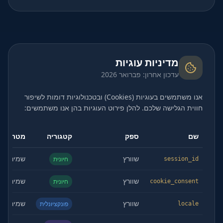
מדיניות עוגיות
עדכון אחרון: פברואר 2026
אנו משתמשים בעוגיות (Cookies) ובטכנולוגיות דומות לשיפור
חווית הגלישה שלכם. להלן פירוט העוגיות בהן אנו משתמשים:
שם
ספק
קטגוריה
מטרה
שוורץ
שמירת מ
חיונית
session_id
שוורץ
שמירת הס
חיונית
cookie_consent
שוורץ
שמירת ה
פונקציונלית
locale