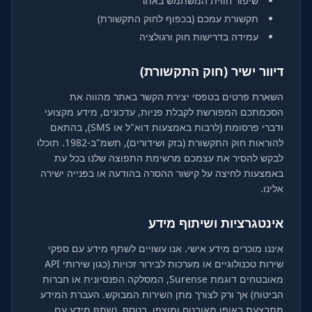
שיפור חווית המשתמש באתר
תקשורת עמכם (בכפוף לחוק התקשורת)
עמידה בדרישות חוק ורגולציה
דיוור ישיר (חוק התקשורת)
השארת פרטים בטפסי יצירת הקשר באתר מהווה את
הסכמתכם המפורשת לקבלת פניות, עדכונים, מידע מקצועי
ודברי פרסומת (לרבות באמצעות דוא"ל או SMS), בהתאם
להוראות חוק התקשורת (בזק ושידורים), תשמ"ב-1982. תוכלו
לבקש להסיר את עצמכם מרשימת התפוצה שלנו בכל עת
באמצעות לחיצה על קישור ההסרה בהודעה או בפנייה ישירה
אלינו.
אינטגרציות ושיתוף מידע
איננו מוכרים מידע אישי. אנו עשויים לשתף מידע עם ספקי
שירות טכנולוגיים או מערכות לבירור זכויות (כגון שירותי API
מאובטחים דוגמת Surense, המסלקה הפנסיונית או חברות
הביטוח) אך ורק לצורך מתן השירות המבוקש. העברת המידע
מתבצעת באופן מאובטח ומוצפן. בנוסף, נשתף מידע עם